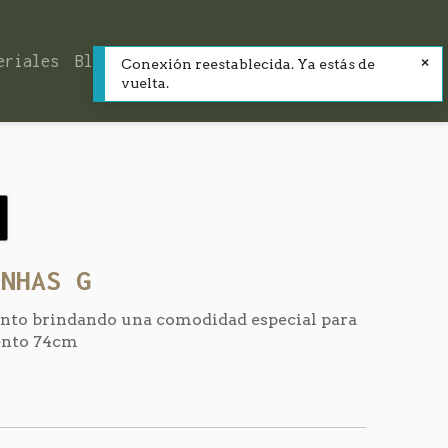
eriales
Blog
Contacto
Conexión reestablecida. Ya estás de
vuelta.
INHAS G
nto brindando una comodidad especial para
iento 74cm