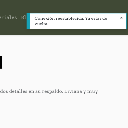
eriales
Blog
Contacto
Conexión reestablecida. Ya estás de
vuelta.
ndos detalles en su respaldo. Liviana y muy