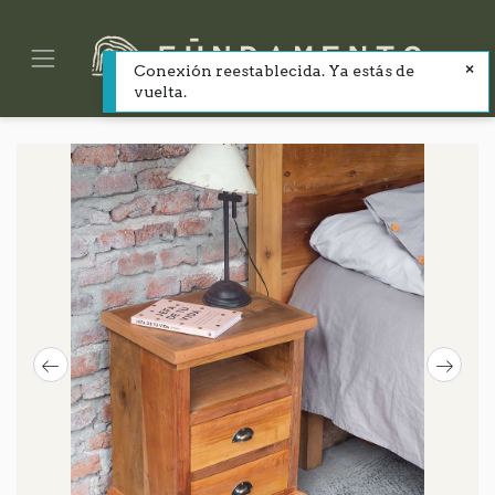
Conexión reestablecida. Ya estás de
vuelta.