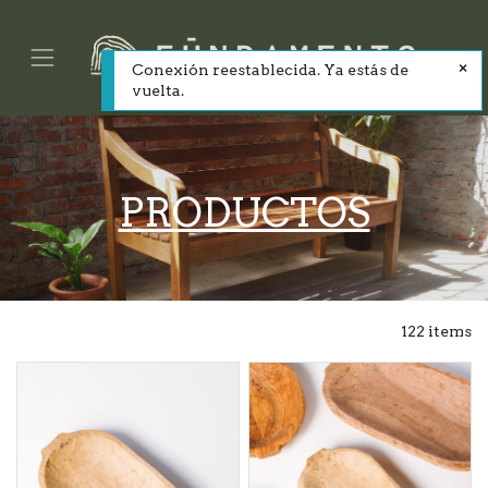
Conexión reestablecida. Ya estás de
vuelta.
PRODUCTOS
122 items