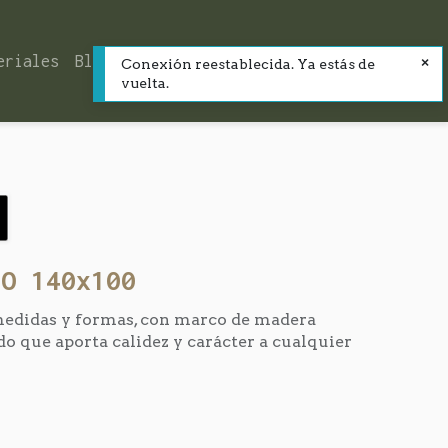
eriales
Blog
Contacto
Conexión reestablecida. Ya estás de
vuelta.
IO 140x100
 medidas y formas, con marco de madera
do que aporta calidez y carácter a cualquier