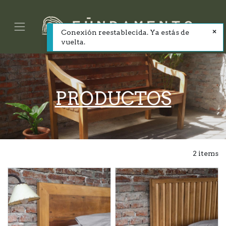
Conexión reestablecida. Ya estás de
vuelta.
PRODUCTOS
2 items