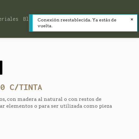
eriales
Blog
Contacto
Conexión reestablecida. Ya estás de
vuelta.
20 C/TINTA
s, con madera al natural o con restos de
tar elementos o para ser utilizada como pieza