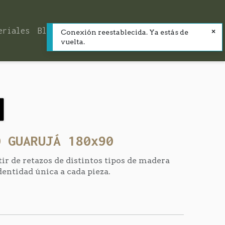
eriales
Blog
Contacto
Conexión reestablecida. Ya estás de
vuelta.
O GUARUJÁ 180x90
tir de retazos de distintos tipos de madera
dentidad única a cada pieza.