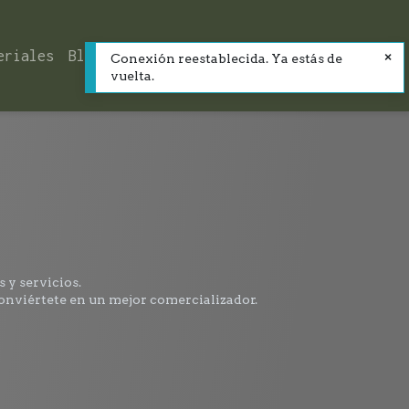
eriales
Blog
Contacto
Conexión reestablecida. Ya estás de
vuelta.
 y servicios.
conviértete en un mejor comercializador.