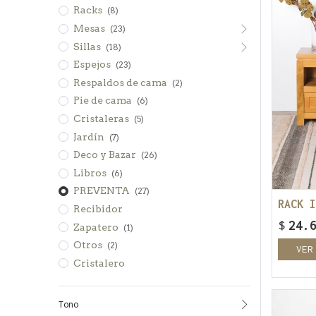
Racks
(8)
Mesas
(23)
Sillas
(18)
Espejos
(23)
Respaldos de cama
(2)
Pie de cama
(6)
Cristaleras
(5)
Jardín
(7)
Deco y Bazar
(26)
Libros
(6)
PREVENTA
(27)
RACK I
Recibidor
$
24.
Zapatero
(1)
Otros
(2)
VER
Cristalero
Tono